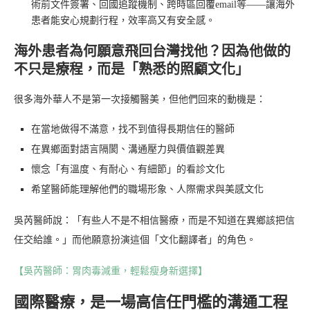
術前文件簽署、回國追蹤機制、跨時區回覆email等——讓海外
患者能安心規劃行程，效率高又有安全感。
海外患者為何願意飛回台灣找他？因為他做的
不只是療程，而是「熟悉的照顧文化」
很多海外華人不是第一次接觸醫美，但他們回來的動機是：
在當地做得不滿意，找不到值得長期信任的醫師
在異鄉面對語言隔閡、溝通壓力與價值觀差異
懷念「有溫度、有耐心、有細節」的看診文化
希望醫師能理解他們的職場形象、人際需求與美感文化
吳芮醫師說：「有些人不是不相信醫療，而是不知道在異鄉該把信
任交給誰。」而他願意扮演這個「文化翻譯者」的角色。
【吳芮醫師：胃肉毒減重，輕鬆瘦身新選擇】
國際醫療，是一場高信任門檻的溝通工程