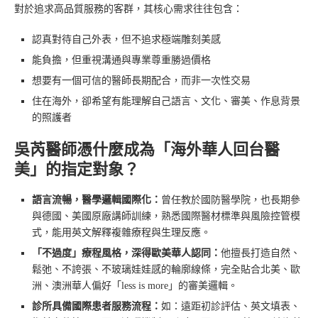
對於追求高品質服務的客群，其核心需求往往包含：
認真對待自己外表，但不追求極端雕刻美感
能負擔，但重視溝通與專業尊重勝過價格
想要有一個可信的醫師長期配合，而非一次性交易
住在海外，卻希望有能理解自己語言、文化、審美、作息背景
的照護者
吳芮醫師憑什麼成為「海外華人回台醫
美」的指定對象？
語言流暢，醫學邏輯國際化：
曾任教於國防醫學院，也長期參
與德國、美國原廠講師訓練，熟悉國際醫材標準與風險控管模
式，能用英文解釋複雜療程與生理反應。
「不過度」療程風格，深得歐美華人認同：
他擅長打造自然、
鬆弛、不誇張、不玻璃娃娃感的輪廓線條，完全貼合北美、歐
洲、澳洲華人偏好「less is more」的審美邏輯。
診所具備國際患者服務流程：
如：遠距初診評估、英文填表、