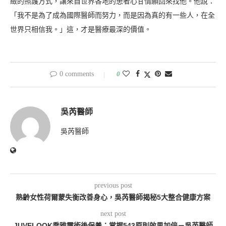
緻的照護方式，讓來自世界各地的患者心甘情願回來找他。他說：
「我不是為了成為國際醫師而努力，而是因為真的有一些人，在全
世界只相信我。」這，才是醫療最深的價值。
0 comments
0
吳芮醫師
吳芮醫師
previous post
熟齡女性荷爾蒙失衡改善身心，吳芮醫師揭秘5大整合健康方案
next post
JUVELOOK喬雅露術後保養：掌握543原則效果加倍－吳芮醫師