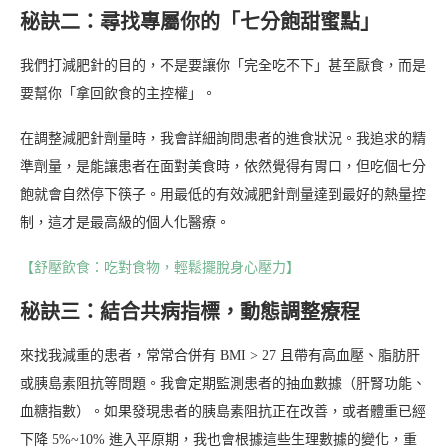
秘訣二：尋找專屬你的「七分飽甜蜜點」
我們打減肥針的目的，不是要讓你「完全吃不下」甚至厭食，而是
要幫你「拿回飲食的主控權」。
在調整減肥針劑量時，我會詳細詢問患者的進食狀況。我追求的精
準劑量，是能讓患者在面對美食時，依然覺得有胃口，但吃個七分
飽就會自然停下筷子。用最低的有效減肥針劑量達到最好的熱量控
制，這才是最高級的個人化醫療。
【舒壓飲食：吃對食物，輕鬆擺脫身心壓力】
秘訣三：結合共病指標，動態調整療程
來找我減重的患者，常常合併有 BMI > 27 且帶有高血壓、脂肪肝
或胰島素阻抗等問題。我會定期監測患者的抽血數據（肝腎功能、
血糖指數）。如果發現患者的胰島素阻抗正在改善，或者體重已經
下降 5%~10% 進入平原期，我也會根據這些生理數據的變化，重