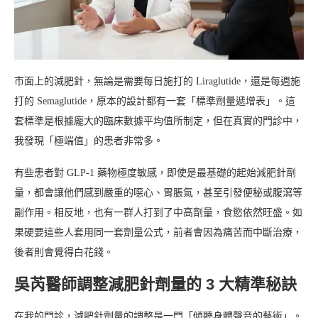
市面上的減肥針，無論是需要每日施打的 Liraglutide，還是每週施
打的 Semaglutide，原本的設計都有一套「標準劑量遞增表」。這
套標準是根據龐大的臨床數據平均值所制定，但在真實的門診中，
我發現「極端值」的患者非常多。
有些患者對 GLP-1 藥物極度敏感，即使是最基礎的起始減肥針劑
量，都會讓他們感到嚴重的噁心、胃脹氣，甚至引發便秘或腹瀉等
副作用。相反地，也有一群人打到了中高劑量，食慾依然旺盛。如
果硬要這些人套用同一套劑量公式，前者會因為痛苦而中斷治療，
後者則會覺得白花錢。
吳芮醫師調整減肥針劑量的 3 大精準秘訣
在我的門診，減肥針劑量的調整是一門「傾聽身體聲音的藝術」。