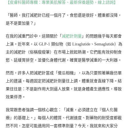
【皮膚科醫師專欄：專業美肌解答、最新保養趨勢，線上諮詢】
「醫師，我打減肥針已經一個月了，食慾還是很好，體重都沒降，
是不是要加量？」
在我的減重門診中，這類關於「
減肥針劑量
」的問題幾乎每天都會
上演。近年來，以 GLP-1 類似物（如 Liraglutide、Semaglutide）為
主的減肥針（俗稱瘦瘦筆）在市場上掀起熱潮。它們能有效抑制食
慾、延緩胃排空，並優化身體代謝，確實是醫學減重的一大利器。
然而，許多人把減肥針當成「傻瓜相機」，以為只要照著藥廠仿單
上的建議，每週固定把減肥針劑量往上調，體重就會直線下降。結
果往往是：不是副作用大到逼人放棄，就是身體產生適應性，導致
效果停滯。
我常跟患者強調一個核心觀念：「減重，必須建立在『個人化醫
療』的基礎上。」每個人的體質、代謝速度、對藥物的耐受度都截
然不同，怎麼可能適用同一套標準劑量？今天，我就來和大家分