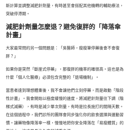
新計算並調整減肥針劑量，有時甚至會搭配其他機轉的輔助療法，
突破停滯期。
減肥針劑量怎麼退？避免復胖的「降落傘
計畫」
大家最常問的另一個問題是：「吳醫師，瘦瘦筆停藥後會不會復
胖？」
如果你是突然「斷崖式停藥」，那復胖的機率的確很高。這也是為
什麼「個人化醫療」必須包含完整的「退場機制」。
當患者達到理想體重後，我不會讓他們立刻停藥，而是啟動「階段
性計畫」。我會開始以極度緩慢的速度，將減肥針劑量往下調（階
梯式減藥），有時是減少單次劑量，有時是拉長施打的間隔天數。
在這個過程中，我們診所的團隊會同步強化你的飲食選擇與運動習
慣。讓藥物像降落傘一樣，慢慢地把你安全降落在「易瘦體質」的