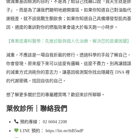
做減重基因檢測的目的，不是為了給自己找藉口說「我天生就是胖
子」，而是為了讓我們聰明地避開雷區。如果你知道自己對油脂代
謝極差，就不該挑戰生酮飲食；如果你知道自己具備爆發型肌肉基
因，適度的重訓對你的燃脂效果會遠大於每天跑一小時步。
【專業皮膚科醫學：先進診斷與個人化治療，解決您的皮膚困擾】
減重，不應該是一場自我折磨的修行。透過科學的手段了解自己，
你會發現，原來瘦下來可以這麼有邏輯、這麼不費力。別再讓錯誤
的減重方式消耗你的意志力，讓基因檢測幫你找出隱藏在 DNA 裡
的代謝密碼，找回自信的自己。
想了解更多關於您的專屬體質嗎？歡迎來診所聊聊。
萊攸診所｜聯絡我們
預約專線： 02 6604 2208
LINE 預約： https://lin.ee/tbB5ndP