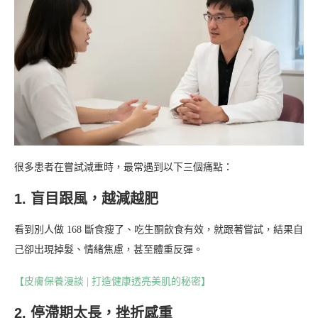
很多患者在嘗試減重時，最常遇到以下三個痛點：
1. 盲目跟風，越減越肥
看到別人做 168 斷食瘦了、吃生酮飲食有效，就跟著嘗試，結果自
己卻出現掉髮、情緒焦慮，甚至體重反彈。
【皮膚保養漫談 | 打造健康透亮美肌的秘密】
2. 停滯期太長，挫折感重