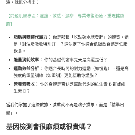
液，就能分析出：
【問題肌膚專區：痘痘、敏感、濕疹…專業修復治療，重現健康
肌】
脂肪與糖類代謝力：
你是那種「吃點碳水就發胖」的體質，還
是「對油脂吸收特別好」？這決定了你適合低碳飲食還是低脂
飲食。
能量消耗效率：
你的基礎代謝率先天是高還是低？
運動效益分析：
你適合長時間的耐力運動（如慢跑），還是高
強度的重量訓練（如重訓）更能幫助你燃脂？
營養素吸收：
你的身體是否缺乏幫助代謝的維生素 B 群或維
生素 D？
當我們掌握了這些數據，減重就不再是瞎子摸象，而是「精準出
擊」。
基因檢測會很麻煩或很貴嗎？