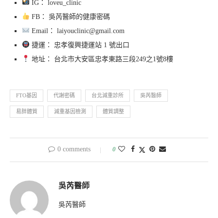
IG： loveu_clinic
FB： 吳芮醫師的健康密碼
Email： laiyouclinic@gmail.com
捷運： 忠孝復興捷運站 1 號出口
地址： 台北市大安區忠孝東路三段249之1號8樓
FTO基因
代謝密碼
台北減重診所
吳芮醫師
易胖體質
減重基因檢測
體質調整
0 comments
0
吳芮醫師
吳芮醫師