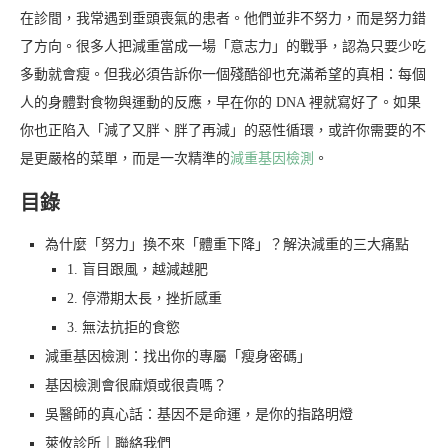
在診間，我常遇到垂頭喪氣的患者。他們並非不努力，而是努力錯
了方向。很多人把減重當成一場「意志力」的戰爭，認為只要少吃
多動就會瘦。但我必須告訴你一個殘酷卻也充滿希望的真相：每個
人的身體對食物與運動的反應，早在你的 DNA 裡就寫好了。如果
你也正陷入「減了又胖、胖了再減」的惡性循環，或許你需要的不
是更嚴格的菜單，而是一次精準的
減重基因檢測
。
目錄
為什麼「努力」換不來「體重下降」？解決減重的三大痛點
1. 盲目跟風，越減越肥
2. 停滯期太長，挫折感重
3. 無法抗拒的食慾
減重基因檢測：找出你的專屬「瘦身密碼」
基因檢測會很麻煩或很貴嗎？
吳醫師的真心話：基因不是命運，是你的指路明燈
萊攸診所｜聯絡我們