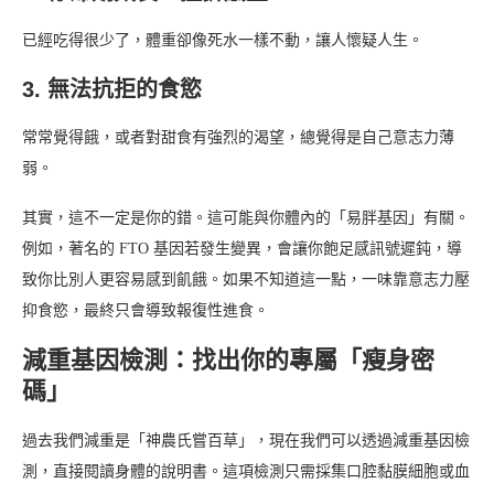
已經吃得很少了，體重卻像死水一樣不動，讓人懷疑人生。
3. 無法抗拒的食慾
常常覺得餓，或者對甜食有強烈的渴望，總覺得是自己意志力薄
弱。
其實，這不一定是你的錯。這可能與你體內的「易胖基因」有關。
例如，著名的 FTO 基因若發生變異，會讓你飽足感訊號遲鈍，導
致你比別人更容易感到飢餓。如果不知道這一點，一味靠意志力壓
抑食慾，最終只會導致報復性進食。
減重基因檢測：找出你的專屬「瘦身密
碼」
過去我們減重是「神農氏嘗百草」，現在我們可以透過減重基因檢
測，直接閱讀身體的說明書。這項檢測只需採集口腔黏膜細胞或血