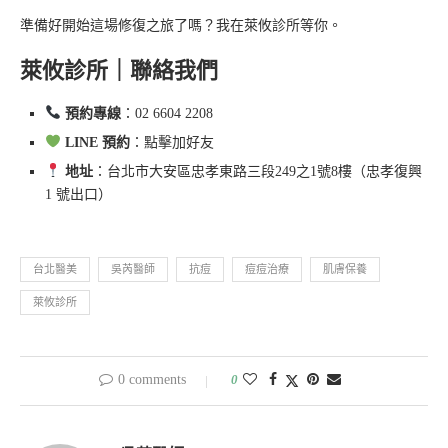
準備好開始這場修復之旅了嗎？我在萊攸診所等你。
萊攸診所｜聯絡我們
預約專線
：02 6604 2208
LINE 預約
：點擊加好友
地址
：台北市大安區忠孝東路三段249之1號8樓（忠孝復興
1 號出口）
台北醫美
吳芮醫師
抗痘
痘痘治療
肌膚保養
萊攸診所
0 comments
0