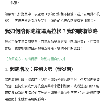
化膿。
如果你只針對其中一項處理（例如只殺菌不控油，或只去角質不抗
炎），痘痘自然會春風吹又生，讓你的抗痘心路歷程更加漫長。
我如何陪你跑這場馬拉松？我的戰術策略
我的工作不是只開藥單，而是為你量身定制「配速計畫」。在萊攸
診所，我會根據你目前的膚況階段，提供不同的武器：
【食療處方：吃出健康，啟動身體自癒力】
1. 起跑階段：控制火勢（發炎期）
當你滿臉紅腫、膿疱時，我們不能急著做磨皮雷射。這時候你需要
的是口服抗生素或外用抗發炎藥膏來壓制細菌，或者透過口服A酸
來從源頭斷絕皮脂的過度分泌。如果是囊腫型痘痘，我也會適時使
用痘痘針來緩解深層的腫痛。