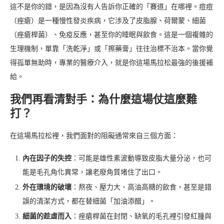
這不是你的錯，是因為沒有人告訴你正確的「賽道」在哪裡。痘痘
（痤瘡）是一種慢性發炎疾病，它涉及了皮脂腺、荷爾蒙、細菌
（痤瘡桿菌）、免疫反應，甚至你的睡眠與飲食。這是一個複雜的
生理機制，單靠「洗乾淨」或「擦藥膏」往往治標不治本。當你覺
得孤單無助時，專業的醫療介入，就是你這場馬拉松最強的後援補
給。
我們再看清對手：為什麼這場仗這麼難
打？
在這場馬拉松裡，我們面對的阻礙通常來自三個方面：
內在因子的失控
：可能是雄性素波動導致皮脂大量分泌，也可
能是毛孔角化異常，讓老廢角質堵住了出口。
外在環境的破壞
：熬夜、壓力大、高油高糖的飲食，甚至是錯
誤的清潔方式，都在替細菌「加油添醋」。
細菌的趁虛而入
：痤瘡桿菌在封閉、缺氧的毛孔裡引發紅腫與