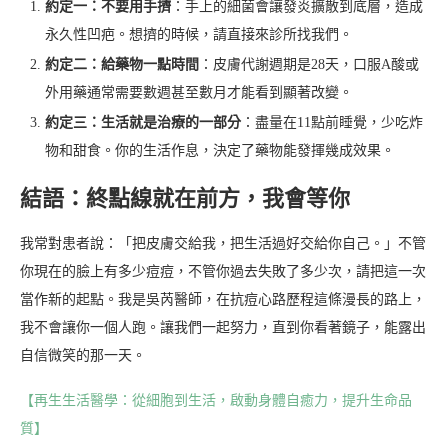
約定一：不要用手擠
：手上的細菌會讓發炎擴散到底層，造成
永久性凹疤。想擠的時候，請直接來診所找我們。
約定二：給藥物一點時間
：皮膚代謝週期是28天，口服A酸或
外用藥通常需要數週甚至數月才能看到顯著改變。
約定三：生活就是治療的一部分
：盡量在11點前睡覺，少吃炸
物和甜食。你的生活作息，決定了藥物能發揮幾成效果。
結語：終點線就在前方，我會等你
我常對患者說：「把皮膚交給我，把生活過好交給你自己。」不管
你現在的臉上有多少痘痘，不管你過去失敗了多少次，請把這一次
當作新的起點。我是吳芮醫師，在抗痘心路歷程這條漫長的路上，
我不會讓你一個人跑。讓我們一起努力，直到你看著鏡子，能露出
自信微笑的那一天。
【再生生活醫學：從細胞到生活，啟動身體自癒力，提升生命品
質】