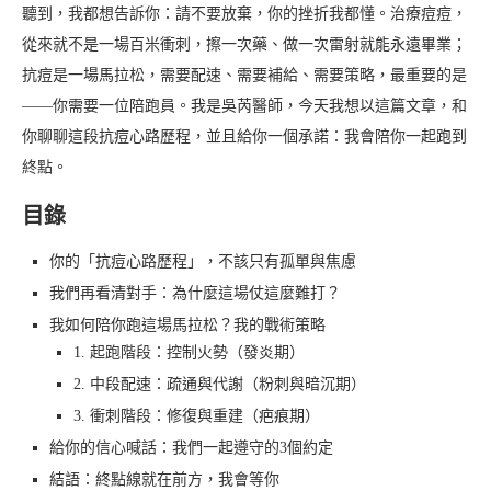
聽到，我都想告訴你：請不要放棄，你的挫折我都懂。治療痘痘，
從來就不是一場百米衝刺，擦一次藥、做一次雷射就能永遠畢業；
抗痘是一場馬拉松，需要配速、需要補給、需要策略，最重要的是
——你需要一位陪跑員。我是吳芮醫師，今天我想以這篇文章，和
你聊聊這段抗痘心路歷程，並且給你一個承諾：我會陪你一起跑到
終點。
目錄
你的「抗痘心路歷程」，不該只有孤單與焦慮
我們再看清對手：為什麼這場仗這麼難打？
我如何陪你跑這場馬拉松？我的戰術策略
1. 起跑階段：控制火勢（發炎期）
2. 中段配速：疏通與代謝（粉刺與暗沉期）
3. 衝刺階段：修復與重建（疤痕期）
給你的信心喊話：我們一起遵守的3個約定
結語：終點線就在前方，我會等你