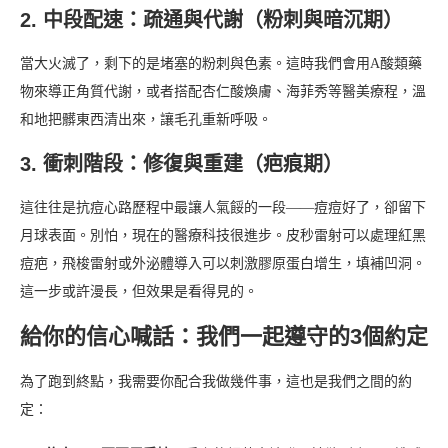
2. 中段配速：疏通與代謝（粉刺與暗沉期）
當大火滅了，剩下的是堵塞的粉刺與色素。這時我們會用A酸類藥
物來導正角質代謝，或者搭配杏仁酸煥膚、海菲秀等醫美療程，溫
和地把髒東西清出來，讓毛孔重新呼吸。
3. 衝刺階段：修復與重建（疤痕期）
這往往是抗痘心路歷程中最讓人氣餒的一段——痘痘好了，卻留下
月球表面。別怕，現在的醫療科技很進步。皮秒雷射可以處理紅黑
痘疤，飛梭雷射或外泌體導入可以刺激膠原蛋白增生，填補凹洞。
這一步或許漫長，但效果是看得見的。
給你的信心喊話：我們一起遵守的3個約定
為了跑到終點，我需要你配合我做幾件事，這也是我們之間的約
定：