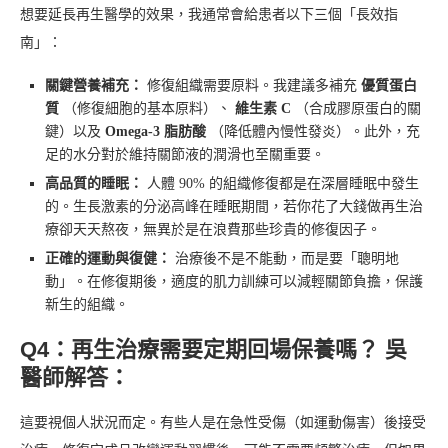
想要延長再生醫學的效果，我通常會給患者以下三個「長效指
南」：
關鍵營養補充：
修復組織需要原料。我建議多補充
優質蛋白
質
（修復細胞的基本原料）、
維生素 C
（合成膠原蛋白的關
鍵）以及
Omega-3 脂肪酸
（降低體內慢性發炎）。此外，充
足的水分對於維持關節液的潤滑也至關重要。
高品質的睡眠：
人體 90% 的組織修復都是在深層睡眠中發生
的。生長激素的分泌高峰在睡眠期間，若你花了大錢做再生治
療卻天天熬夜，無異於是在浪費那些珍貴的修復因子。
正確的運動與復健：
治療後不是不能動，而是要「聰明地
動」。在修復期後，適度的肌力訓練可以減輕關節負擔，保護
新生的組織。
Q4：再生治療需要定期回場保養嗎？ 吳
醫師解答：
這要視個人狀況而定。有些人是在急性受傷（如運動傷害）後接受