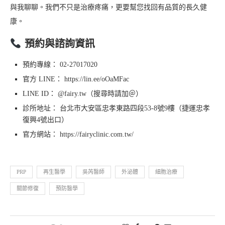
與我聊聊。我們不只是治療疼痛，更要幫您找回有品質的長久健
康。
預約與諮詢資訊
預約專線： 02-27017020
官方 LINE： https://lin.ee/oOaMFac
LINE ID： @fairy.tw（搜尋時請加＠）
診所地址： 台北市大安區忠孝東路四段53-8號9樓（捷運忠孝
復興4號出口）
官方網站： https://fairyclinic.com.tw/
PRP
再生醫學
吳芮醫師
外泌體
細胞治療
關節修復
預防醫學