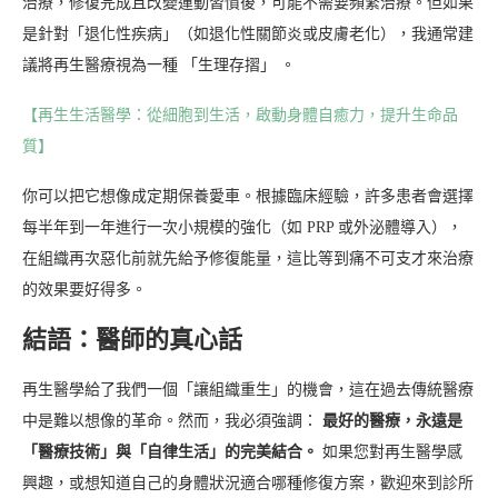
治療，修復完成且改變運動習慣後，可能不需要頻繁治療。但如果
是針對「退化性疾病」（如退化性關節炎或皮膚老化），我通常建
議將再生醫療視為一種 「生理存摺」 。
【再生生活醫學：從細胞到生活，啟動身體自癒力，提升生命品
質】
你可以把它想像成定期保養愛車。根據臨床經驗，許多患者會選擇
每半年到一年進行一次小規模的強化（如 PRP 或外泌體導入），
在組織再次惡化前就先給予修復能量，這比等到痛不可支才來治療
的效果要好得多。
結語：醫師的真心話
再生醫學給了我們一個「讓組織重生」的機會，這在過去傳統醫療
中是難以想像的革命。然而，我必須強調：
最好的醫療，永遠是
「醫療技術」與「自律生活」的完美結合。
如果您對再生醫學感
興趣，或想知道自己的身體狀況適合哪種修復方案，歡迎來到診所