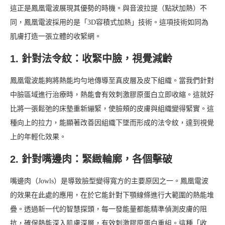
這正是鳳凰電波展現其優勢的時機。與音波拉提（點狀加熱）不
同，鳳凰電波採用的是「3D容積式加熱」技術。這項技術如同為
肌膚打造一張立體的收緊網。
1. 針對法令紋：收緊中臉，視覺減齡
鳳凰電波能夠將熱能均勻地傳導至真皮層及皮下組織。當我們針對
中臉區域進行治療時，熱能會有效刺激膠原蛋白立即收縮。這就好
比將一張鬆弛的床墊重新繃緊，使臉頰的皮膚與組織變得緊實。這
種向上的拉力，能顯著改善因組織下墜而形成的法令紋，達到視覺
上的年輕化效果。
2. 針對嘴邊肉：緊緻輪廓，各個擊破
嘴邊肉（Jowls）是導致臉型變得寬方的主要原因之一。鳳凰電波
的效果在此處的應用，在於它能針對下顎線條進行大範圍的熱能堆
疊。透過新一代的智慧探頭，每一發能量都能精準偵測皮膚的阻
抗，確保熱能深入肌膚深層，有效刺激膠原蛋白重組。這種「收