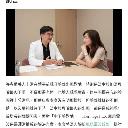
前言
許多愛美人士常在鏡子前感嘆臉部出現鬆弛，特別是法令紋加深與
嘴邊肉下垂，不僅顯得老態，也讓人感覺嚴肅。這些困擾在我的診
間裡十分常見。即使皮膚本身沒有明顯皺紋，但臉部線條的不俐
落，以及眼視線往下時，法令紋與嘴邊肉的出現，都是造成視覺年
齡增長的關鍵因素。面對「中下臉鬆弛」，Thermage FLX 鳳凰電
波是醫師常推薦的解決方案。本文將深入解析
鳳凰電波效果
，探討