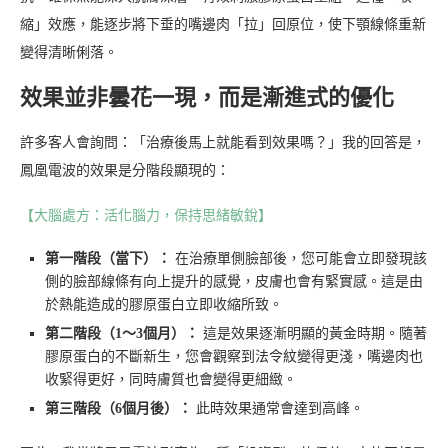
縮」效應，能逐步將下垂的嘴邊肉「拉」回原位，使下顎線條重新
變得清晰俐落。
效果並非曇花一現，而是漸進式的優化
許多客人會詢問：「治療後馬上就能看到效果嗎？」我的回答是，
鳳凰電波的效果是分階段顯現的：
【大腦處方：活化腦力，保持思緒敏銳】
第一階段（當下）：
在治療單側臉部後，您可能會立即發現該
側的臉部線條有向上提升的感覺，皮膚也會有緊實感。這是由
於熱能造成的膠原蛋白立即收縮所致。
第二階段（1～3個月）：
這是效果逐漸明顯的黃金時期。隨著
膠原蛋白的不斷新生，您會觀察到法令紋變得更淺，嘴邊肉也
收緊得更好，同時膚質也會變得更細緻。
第三階段（6個月後）：
此時效果通常會達到高峰。