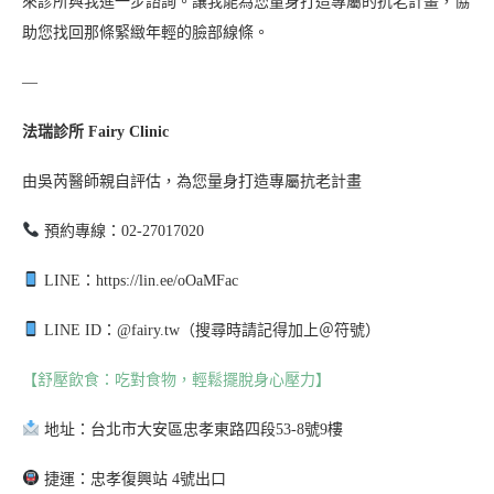
來診所與我進一步諮詢。讓我能為您量身打造專屬的抗老計畫，協
助您找回那條緊緻年輕的臉部線條。
—
法瑞診所 Fairy Clinic
由吳芮醫師親自評估，為您量身打造專屬抗老計畫
預約專線：02-27017020
LINE：https://lin.ee/oOaMFac
LINE ID：@fairy.tw（搜尋時請記得加上＠符號）
【舒壓飲食：吃對食物，輕鬆擺脫身心壓力】
地址：台北市大安區忠孝東路四段53-8號9樓
捷運：忠孝復興站 4號出口