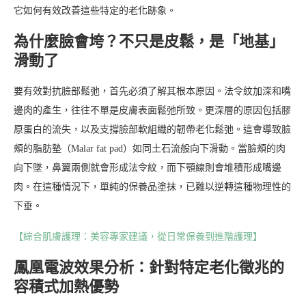
它如何有效改善這些特定的老化跡象。
為什麼臉會垮？不只是皮鬆，是「地基」
滑動了
要有效對抗臉部鬆弛，首先必須了解其根本原因。法令紋加深和嘴
邊肉的產生，往往不單是皮膚表面鬆弛所致。更深層的原因包括膠
原蛋白的流失，以及支撐臉部軟組織的韌帶老化鬆弛。這會導致臉
頰的脂肪墊（Malar fat pad）如同土石流般向下滑動。當臉頰的肉
向下墜，鼻翼兩側就會形成法令紋，而下顎線則會堆積形成嘴邊
肉。在這種情況下，單純的保養品塗抹，已難以逆轉這種物理性的
下垂。
【綜合肌膚護理：美容專家建議，從日常保養到進階護理】
鳳凰電波效果分析：針對特定老化徵兆的
容積式加熱優勢