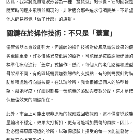
因此，我常將鳳凰電波形容為一種「投資型」的保養。它的回報是
隨著時間逐步累積並顯現的，非常適合那些追求低調變美、不希望
他人輕易察覺「做了什麼」的族群。
關鍵在於操作技術：不只是「蓋章」
儘管儀器本身效能強大，但醫師的操作技術對於鳳凰電波效果的優
劣至關重要。許多價格異常低廉的療程，可能僅是按照原廠建議的
標準化療程進行「蓋章」式操作。然而，每個人的老化路徑和臉型
骨架都不同，有的區域需要加強韌帶的支撐點，有的則需要針對脂
肪堆積處進行向量拉提。在法瑞診所，我會根據您個人的臉型骨
架、鬆弛程度，仔細規劃每一發能量的落點與發數分配，這才是確
保最佳效果的關鍵所在。
此外，市面上可能出現非原廠的探頭或回收探頭。這不僅會導致能
量輸出不穩定，效果大打折扣，更有可能增加燙傷的風險。因此，
務必選擇原廠認證的診所，以確保您臉上接受的每一次能量發射，