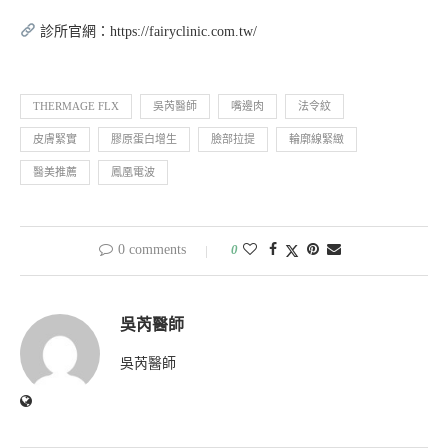
診所官網：https://fairyclinic.com.tw/
THERMAGE FLX
吳芮醫師
嘴邊肉
法令紋
皮膚緊實
膠原蛋白增生
臉部拉提
輪廓線緊緻
醫美推薦
鳳凰電波
0 comments
0
吳芮醫師
吳芮醫師