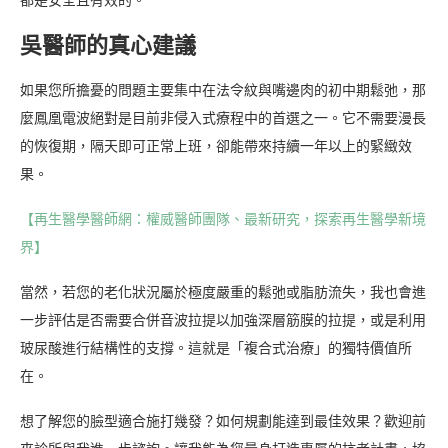
都是安全且有效的。
吳醫師的真心建議
如果您所擔憂的問題主要集中在法令紋與嘴邊肉的初中期鬆弛，那
麼鳳凰電波絕對是目前非侵入式療程中的首選之一。它不需要漫長
的恢復期，隔天即可正常上班，卻能帶來持續一年以上的緊緻效
果。
【再生醫學醫師網：權威醫師團隊、最新研究，探索再生醫學新境
界】
當然，若您的老化狀況屬於極度嚴重的鬆弛或脂肪流失，我也會進
一步評估是否需要合併音波拉提以加強深層筋膜的拉提，或是利用
玻尿酸進行結構性的支撐。這就是「複合式治療」的獨特價值所
在。
想了解您的臉型適合施打幾發？如何規劃能達到最佳效果？歡迎前