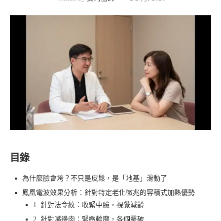
目錄
為什麼臉會垮？不只是皮鬆，是「地基」滑動了
鳳凰電波效果分析：針對特定老化徵兆的容積式加熱優勢
1. 針對法令紋：收緊中臉，視覺減齡
2. 針對嘴邊肉：緊緻輪廓，各個擊破