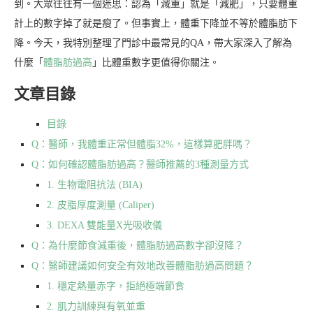
到。大眾往往有一個迷思：認為「減重」就是「減肥」，只要體重
計上的數字掉了就是瘦了。但事實上，體重下降並不等於體脂肪下
降。今天，我特別整理了門診中最常見的QA，帶大家深入了解為
什麼「
體脂肪過高
」比體重數字更值得你關注。
文章目錄
目錄
Q：醫師，我體重正常但體脂32%，這樣算肥胖嗎？
Q：如何確認體脂肪過高？醫師推薦的3種測量方式
1. 生物電阻抗法 (BIA)
2. 皮脂厚度測量 (Caliper)
3. DEXA 雙能量X光吸收儀
Q：為什麼節食減重後，體脂肪過高數字卻沒降？
Q：醫師建議如何安全有效地改善體脂肪過高問題？
1. 穩定熱量赤字，拒絕極端節食
2. 肌力訓練與有氧並重