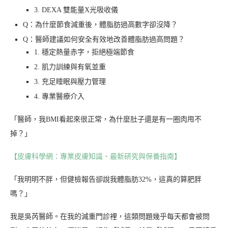
3. DEXA 雙能量X光吸收儀
Q：為什麼節食減重後，體脂肪過高數字卻沒降？
Q：醫師建議如何安全有效地改善體脂肪過高問題？
1. 穩定熱量赤字，拒絕極端節食
2. 肌力訓練與有氧並重
3. 充足睡眠與壓力管理
4. 專業醫療介入
「醫師，我BMI看起來很正常，為什麼肚子還是有一圈肉甩不
掉？」
【皮膚科學網：專業皮膚知識、最新研究與保養指南】
「我明明不胖，但健檢報告卻說我體脂肪32%，這真的算肥胖
嗎？」
我是吳芮醫師。在我的減重門診裡，這類問題幾乎每天都會被問