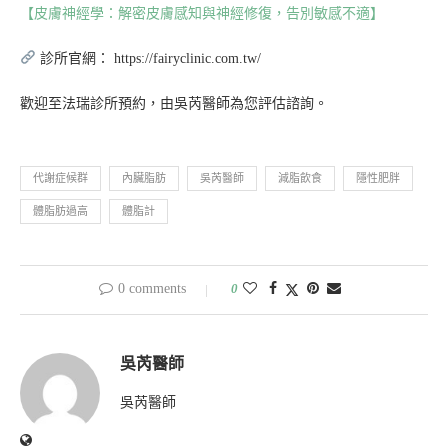
【皮膚神經學：解密皮膚感知與神經修復，告別敏感不適】
診所官網： https://fairyclinic.com.tw/
歡迎至法瑞診所預約，由吳芮醫師為您評估諮詢。
代謝症候群
內臟脂肪
吳芮醫師
減脂飲食
隱性肥胖
體脂肪過高
體脂計
0 comments
0
吳芮醫師
吳芮醫師