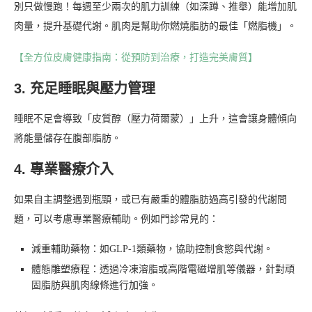
別只做慢跑！每週至少兩次的肌力訓練（如深蹲、推舉）能增加肌
肉量，提升基礎代謝。肌肉是幫助你燃燒脂肪的最佳「燃脂機」。
【全方位皮膚健康指南：從預防到治療，打造完美膚質】
3. 充足睡眠與壓力管理
睡眠不足會導致「皮質醇（壓力荷爾蒙）」上升，這會讓身體傾向
將能量儲存在腹部脂肪。
4. 專業醫療介入
如果自主調整遇到瓶頸，或已有嚴重的體脂肪過高引發的代謝問
題，可以考慮專業醫療輔助。例如門診常見的：
減重輔助藥物：如GLP-1類藥物，協助控制食慾與代謝。
體態雕塑療程：透過冷凍溶脂或高階電磁增肌等儀器，針對頑
固脂肪與肌肉線條進行加強。