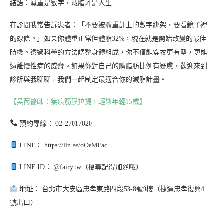
結語：減重是數字，減脂才是人生
在診間我常告訴患者：「不要被體重計上的數字綁架，要看鏡子裡
的線條。」如果你體重正常但體脂32%，現在就是開始改變的最佳
時機。透過科學的方法調整身體組成，你不僅能穿衣更有型，更能
遠離慢性病的威脅。如果你對自己的體脂肪比例有疑慮，歡迎來到
診所與我聊聊，我們一起制定最適合你的減脂計畫。
【吳芮醫師：無痕筋膜拉提，輕鬆年輕15歲】
預約專線： 02-27017020
LINE： https://lin.ee/oOaMFac
LINE ID： @fairy.tw（搜尋記得加＠哦）
地址： 台北市大安區忠孝東路四段53-8號9樓（捷運忠孝復興4
號出口）