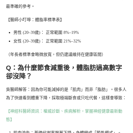
最準確的參考。
【醫師小叮嚀：體脂率標準表】
男性 (20–39歲)： 正常範圍 8%–19%
女性 (20–39歲)： 正常範圍 21%–32%
（年長者標準會略微放寬，但仍建議維持在健康區間）
Q：為什麼節食減重後，體脂肪過高數字
卻沒降？
吳醫師解答：因為你可能減掉的是「肌肉」而非「脂肪」。很多人
為了快速看到體重下降，採取極端斷食或只吃代餐，這樣會導致：
【神經科醫師資訊：權威診斷、疾病解析，掌握神經健康最新動
態】
肌肉流失：基礎代謝率跟著下降，身體變成「節能模式」。