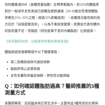
你的體重或BMI（身體質量指數）在標準範圍內，但32%的體脂率
對於一般成年女性來說已經觸及肥胖邊緣（20-39歲女性理想體脂
率應在21%–32%之間，超過32%即屬過高）。這種情況最危險的地
方在於「自我感覺良好」，以為不重就很健康。其實這代表你體內
的肌肉量不足，而脂肪（特別是看不見的內臟脂肪）比例過高。
【吳芮醫師官網：功能醫學與醫美專業首選】
體脂肪過高會顯著提升以下健康風險：
第二型糖尿病與代謝症候群
脂肪肝與心血管疾病
女性多囊性卵巢症候群、男性性功能障礙
Q：如何確認體脂肪過高？醫師推薦的3種
測量方式
吳醫師解答：目前臨床與日常生活中，主要有這3種常見的計算與