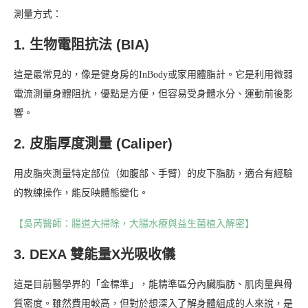
測量方式：
1. 生物電阻抗法 (BIA)
這是最常見的，像是健身房的InBody或家用體脂計。它是利用微弱
電流測量身體阻抗，優點是方便，但容易受身體水分、運動前後影
響。
2. 皮脂厚度測量 (Caliper)
用皮脂夾測量特定部位（如腹部、手臂）的皮下脂肪，適合有經驗
的教練操作，能反映體態變化。
【吳芮醫師：腸道大掃除，大腸水療與益生菌植入解密】
3. DEXA 雙能量X光吸收儀
這是目前醫學界的「金標準」，能精準區分內臟脂肪、肌肉量與骨
質密度。雖然費用較高，但對於想深入了解身體組成的人來說，是