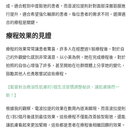
成，適合輕到中度鬆弛的患者。而音波拉提則針對面部深層筋膜進
行提升，適合希望強化輪廓的患者。每位患者的需求不同，選擇適
合的療程是關鍵。
療程效果的見證
療程的效果常常讓患者驚喜，許多人在經歷過V臉療程後，對於自
己的外觀變化感到非常滿意。以小美為例，她在完成療程後，對於
拍照的自信心增強了許多，甚至開始在社群媒體上分享她的變化，
鼓勵其他人也勇敢嘗試這些療程。
【藍雷射治療油性肌膚的5個生活習慣調整秘訣，讓肌膚煥然一
新！】
根據我的觀察，電波拉提的效果在數周內逐漸顯現，而音波拉提則
在1到2個月後達到最佳效果。這些療程不僅能改善臉型鬆弛，還能
讓肌膚看起來更加緊緻，這些都是患者在療程後相繼回饋的效果。