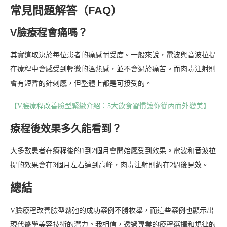
常見問題解答（FAQ）
V臉療程會痛嗎？
其實這取決於每位患者的痛感耐受度。一般來說，電波與音波拉提
在療程中會感受到輕微的溫熱感，並不會過於痛苦。而肉毒注射則
會有短暫的針刺感，但整體上都是可接受的。
【V臉療程改善臉型緊緻介紹：5大飲食習慣讓你從內而外變美】
療程後效果多久能看到？
大多數患者在療程後的1到2個月會開始感受到效果。電波和音波拉
提的效果會在3個月左右達到高峰，肉毒注射則約在2週後見效。
總結
V臉療程改善臉型鬆弛的成功案例不勝枚舉，而這些案例也顯示出
現代醫學美容技術的潛力。我相信，透過專業的療程選擇和規律的