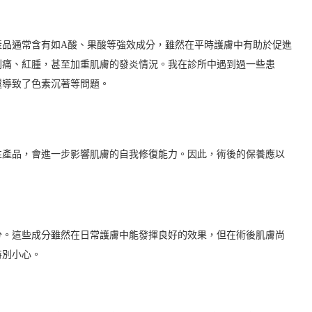
產品通常含有如A酸、果酸等強效成分，雖然在平時護膚中有助於促進
刺痛、紅腫，甚至加重肌膚的發炎情況。我在診所中遇到過一些患
還導致了色素沉著等問題。
性產品，會進一步影響肌膚的自我修復能力。因此，術後的保養應以
分。這些成分雖然在日常護膚中能發揮良好的效果，但在術後肌膚尚
特別小心。