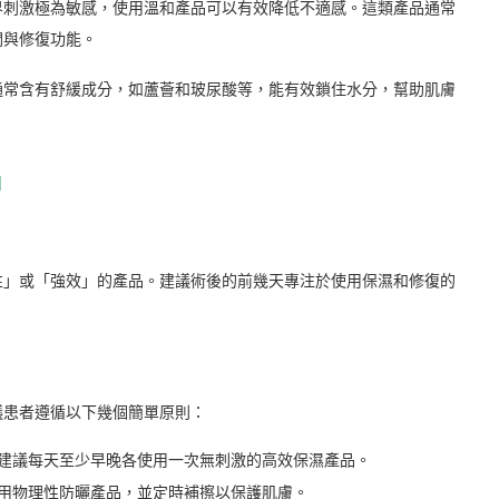
界刺激極為敏感，使用溫和產品可以有效降低不適感。這類產品通常
潤與修復功能。
通常含有舒緩成分，如蘆薈和玻尿酸等，能有效鎖住水分，幫助肌膚
】
性」或「強效」的產品。建議術後的前幾天專注於使用保濕和修復的
議患者遵循以下幾個簡單原則：
建議每天至少早晚各使用一次無刺激的高效保濕產品。
用物理性防曬產品，並定時補擦以保護肌膚。