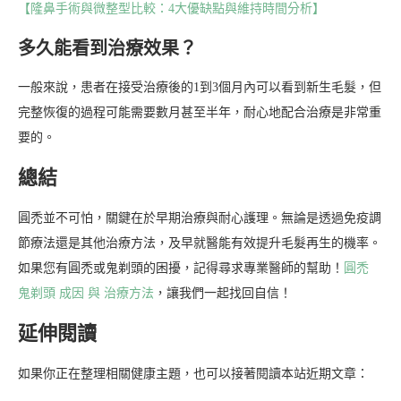
【隆鼻手術與微整型比較：4大優缺點與維持時間分析】
多久能看到治療效果？
一般來說，患者在接受治療後的1到3個月內可以看到新生毛髮，但
完整恢復的過程可能需要數月甚至半年，耐心地配合治療是非常重
要的。
總結
圓禿並不可怕，關鍵在於早期治療與耐心護理。無論是透過免疫調
節療法還是其他治療方法，及早就醫能有效提升毛髮再生的機率。
如果您有圓禿或鬼剃頭的困擾，記得尋求專業醫師的幫助！
圓禿
鬼剃頭 成因 與 治療方法
，讓我們一起找回自信！
延伸閱讀
如果你正在整理相關健康主題，也可以接著閱讀本站近期文章：