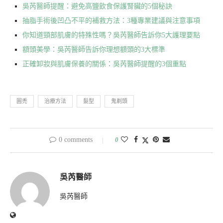
吳芮醫師提醒：避免高鹽飲食保護腎臟的5個秘訣
抽脂手術後凹凸不平的補救方法：3種專業建議與注意事項
你知道頸部肌膚的特殊性嗎？吳芮醫師告訴你5大護理要點
額頭美學：吳芮醫師告訴你理想額頭的3大標準
正確卸妝與肌膚保養的關係：吳芮醫師提醒的3個重點
圓禿
治療方法
髮型
鬼剃頭
0 comments
0
吳芮醫師
吳芮醫師