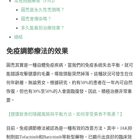
常見問題解答（FAQ）
圓禿是永久性禿頭嗎？
圓禿會傳染嗎？
多久能看到治療效果？
總結
免疫調節療法的效果
圓禿其實是一種自體免疫疾病，當我們的免疫系統失去平衡，就可
能錯誤攻擊健康的毛囊，導致頭髮突然掉落。這種狀況可發生在任
何年齡層，無論男女。根據研究，約有50%的患者在一年內可自然
恢復，但也有30%至50%的人會面臨復發。因此，積極治療非常重
要。
【健康飲食的隱藏風險與平衡方法，如何享受美食不焦慮？】
目前，免疫調節療法被認為是一種有效的改善方法。其中，JAK抑
制劑如Tofacitinib和Baricitinib等新型藥物，已顯示出良好的臨床效