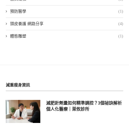
預防醫學
(1)
頭皮養護 網路分享
(4)
體態雕塑
(1)
減重瘦身資訊
減肥針劑量如何精準調控？3個祕訣解析
個人化醫療｜萊攸診所