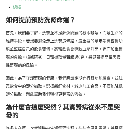
總結
如何提前預防洗腎命運？
首先，我們要了解，洗腎並不是解決問題的根本辦法，而是生命的
維持手段。若想要避免走上洗腎這條路，最重要的是定期檢查腎功
能並監控自己的飲食習慣。高鹽飲食會導致血壓升高，進而加重腎
臟的負擔。根據研究，日鹽攝取量若超過6克，將顯著提高罹患慢
性腎臟病的風險。
因此，為了守護腎臟的健康，我們應該定期進行腎功能檢查，並注
意飲食中的鹽分攝取。選擇新鮮食材，減少加工食品，不僅能降低
鹽分攝取，還能幫助我們獲得更豐富的營養。
為什麼會這麼突然？其實腎病從來不是突
發的
許多人在第一次就醫時被告知需要洗腎，往往會感到震驚，甚至懷