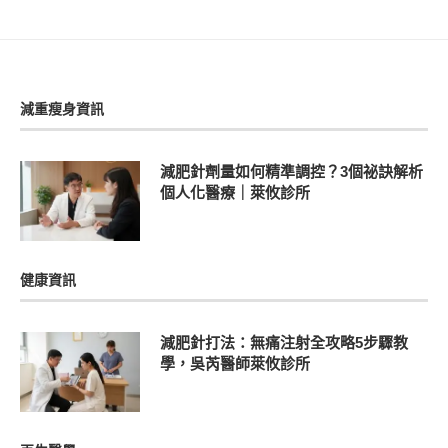
減重瘦身資訊
減肥針劑量如何精準調控？3個祕訣解析
個人化醫療｜萊攸診所
健康資訊
減肥針打法：無痛注射全攻略5步驟教
學，吳芮醫師萊攸診所