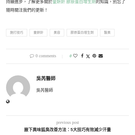
持續進步，了解更多關於
童妍針 膠原蛋白增生劑
的知識，別忘了
隨時關注我們的更新！
施打技巧
童妍針
美容
膠原蛋白增生劑
醫美
0 comments
0
吳芮醫師
吳芮醫師
previous post
腋下異味狐臭改善方法：5大技巧有效減少汗量