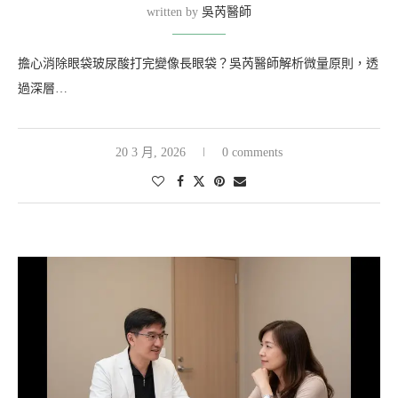
written by
吳芮醫師
擔心消除眼袋玻尿酸打完變像長眼袋？吳芮醫師解析微量原則，透
過深層…
20 3 月, 2026
0 comments