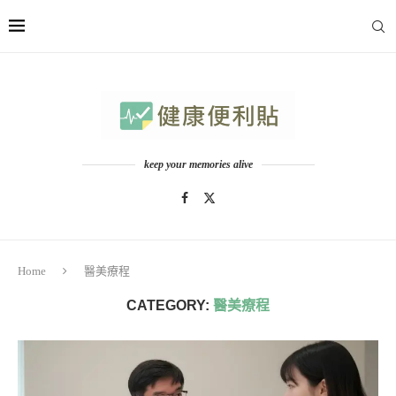
keep your memories alive
Home
醫美療程
CATEGORY:
醫美療程