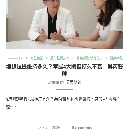
Featured Cat
微整美塑
臉部拉提技術
醫美微整 網路分享
醫美療程
埋線拉提維持多久？掌握4大關鍵持久不衰｜吳芮醫
師
written by
吳芮醫師
想知道埋線拉提維持多久？吳芮醫師解析影響持久度的4大關鍵：
線材、…
23 3 月, 2026
0 comments