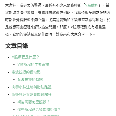
大家好，我是吳芮醫師。最近有不少人跟我聊到「
V臉療程
」，希
望能改善臉型緊緻，讓臉部看起來更俐落。我知道很多朋友在拍照
時都會覺得臉型不夠立體，尤其是雙頰和下顎線常常顯得鬆弛，於
是就想藉由療程來解決這些問題。那麼，V臉療程到底有哪些選
擇，它們的優缺點又是什麼呢？讓我來和大家分享一下。
文章目錄
V臉療程是什麼？
V臉療程的主要選擇
電波拉提的優缺點
音波拉提的特點
肉毒小臉注射與脂肪雕塑
術後護理與常見問題解答
術後需要怎麼照顧？
這些療程適合幾歲開始做？