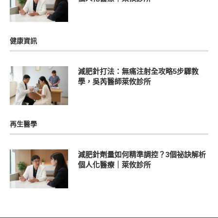
健康資訊
減肥針打法：無痛注射全攻略5步驟教
學，吳芮醫師萊攸診所
再生醫學
減肥針劑量如何精準調控？3個祕訣解析
個人化醫療｜萊攸診所