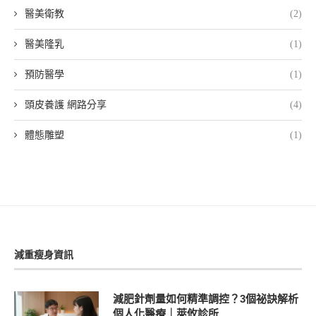
醫美衛教
(2)
醫美隆乳
(1)
預防醫學
(1)
頭皮養護 網路分享
(4)
體態雕塑
(1)
減重瘦身資訊
減肥針劑量如何精準調控？3個祕訣解析
個人化醫療｜萊攸診所