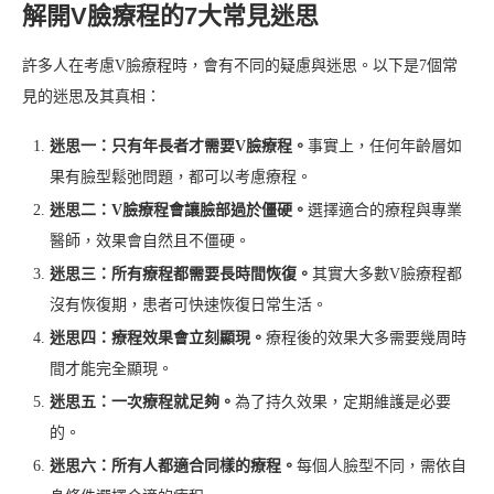
解開V臉療程的7大常見迷思
許多人在考慮V臉療程時，會有不同的疑慮與迷思。以下是7個常
見的迷思及其真相：
迷思一：只有年長者才需要V臉療程。
事實上，任何年齡層如
果有臉型鬆弛問題，都可以考慮療程。
迷思二：V臉療程會讓臉部過於僵硬。
選擇適合的療程與專業
醫師，效果會自然且不僵硬。
迷思三：所有療程都需要長時間恢復。
其實大多數V臉療程都
沒有恢復期，患者可快速恢復日常生活。
迷思四：療程效果會立刻顯現。
療程後的效果大多需要幾周時
間才能完全顯現。
迷思五：一次療程就足夠。
為了持久效果，定期維護是必要
的。
迷思六：所有人都適合同樣的療程。
每個人臉型不同，需依自