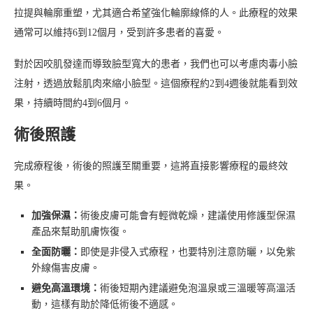
拉提與輪廓重塑，尤其適合希望強化輪廓線條的人。此療程的效果
通常可以維持6到12個月，受到許多患者的喜愛。
對於因咬肌發達而導致臉型寬大的患者，我們也可以考慮肉毒小臉
注射，透過放鬆肌肉來縮小臉型。這個療程約2到4週後就能看到效
果，持續時間約4到6個月。
術後照護
完成療程後，術後的照護至關重要，這將直接影響療程的最終效
果。
加強保濕：
術後皮膚可能會有輕微乾燥，建議使用修護型保濕
產品來幫助肌膚恢復。
全面防曬：
即使是非侵入式療程，也要特別注意防曬，以免紫
外線傷害皮膚。
避免高溫環境：
術後短期內建議避免泡溫泉或三溫暖等高溫活
動，這樣有助於降低術後不適感。