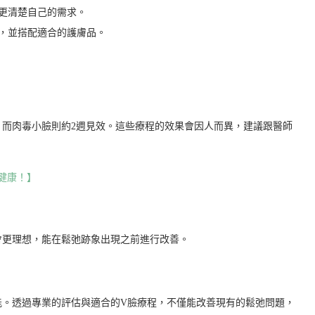
更清楚自己的需求。
，並搭配適合的護膚品。
，而肉毒小臉則約2週見效。這些療程的效果會因人而異，建議跟醫師
健康！】
會更理想，能在鬆弛跡象出現之前進行改善。
能。透過專業的評估與適合的V臉療程，不僅能改善現有的鬆弛問題，