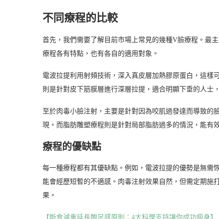
不同療程的比較
首先，我們需要了解目前市場上常見的幾種V臉療程。最
療程各有特點，也有各自的適用對象。
電波拉提利用射頻技術，深入真皮層加熱膠原蛋白，這樣
則是針對皮下筋膜層進行深層拉提，適合明顯下垂的人士，
至於肉毒小臉注射，主要是針對因為咬肌過發達而導致的臉
現。而脂肪雕塑療程則是針對局部脂肪過多的情況，能有
療程的優缺點
每一種療程都有其優缺點。例如，電波拉提的優勢是無需恢
能會經歷短暫的不適感。肉毒注射效果自然，但需定期施
果。
【斷食減重延長飽足感原則：4大科學支持讓你成功瘦身】