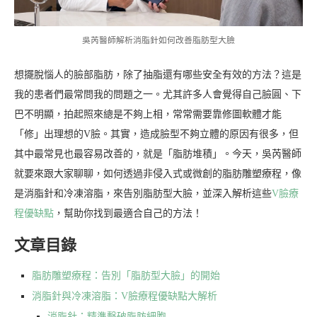
吳芮醫師解析消脂針如何改善脂肪型大臉
想擺脫惱人的臉部脂肪，除了抽脂還有哪些安全有效的方法？這是
我的患者們最常問我的問題之一。尤其許多人會覺得自己臉圓、下
巴不明顯，拍起照來總是不夠上相，常常需要靠修圖軟體才能
「修」出理想的V臉。其實，造成臉型不夠立體的原因有很多，但
其中最常見也最容易改善的，就是「脂肪堆積」。今天，吳芮醫師
就要來跟大家聊聊，如何透過非侵入式或微創的脂肪雕塑療程，像
是消脂針和冷凍溶脂，來告別脂肪型大臉，並深入解析這些
V臉療
程優缺點
，幫助你找到最適合自己的方法！
文章目錄
脂肪雕塑療程：告別「脂肪型大臉」的開始
消脂針與冷凍溶脂：V臉療程優缺點大解析
消脂針：精準擊破脂肪細胞