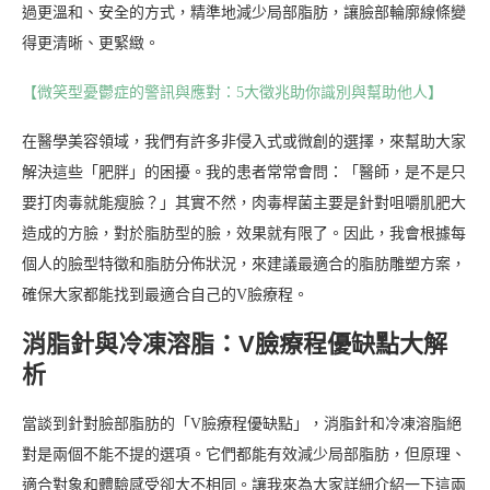
過更溫和、安全的方式，精準地減少局部脂肪，讓臉部輪廓線條變
得更清晰、更緊緻。
【微笑型憂鬱症的警訊與應對：5大徵兆助你識別與幫助他人】
在醫學美容領域，我們有許多非侵入式或微創的選擇，來幫助大家
解決這些「肥胖」的困擾。我的患者常常會問：「醫師，是不是只
要打肉毒就能瘦臉？」其實不然，肉毒桿菌主要是針對咀嚼肌肥大
造成的方臉，對於脂肪型的臉，效果就有限了。因此，我會根據每
個人的臉型特徵和脂肪分佈狀況，來建議最適合的脂肪雕塑方案，
確保大家都能找到最適合自己的V臉療程。
消脂針與冷凍溶脂：V臉療程優缺點大解
析
當談到針對臉部脂肪的「V臉療程優缺點」，消脂針和冷凍溶脂絕
對是兩個不能不提的選項。它們都能有效減少局部脂肪，但原理、
適合對象和體驗感受卻大不相同。讓我來為大家詳細介紹一下這兩