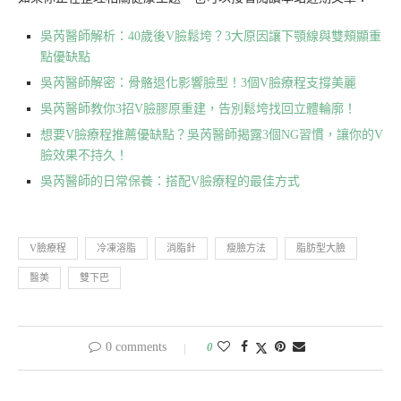
吳芮醫師解析：40歲後V臉鬆垮？3大原因讓下顎線與雙頰顯重
點優缺點
吳芮醫師解密：骨骼退化影響臉型！3個V臉療程支撐美麗
吳芮醫師教你3招V臉膠原重建，告別鬆垮找回立體輪廓！
想要V臉療程推薦優缺點？吳芮醫師揭露3個NG習慣，讓你的V
臉效果不持久！
吳芮醫師的日常保養：搭配V臉療程的最佳方式
V臉療程
冷凍溶脂
消脂針
瘦臉方法
脂肪型大臉
醫美
雙下巴
0 comments
0