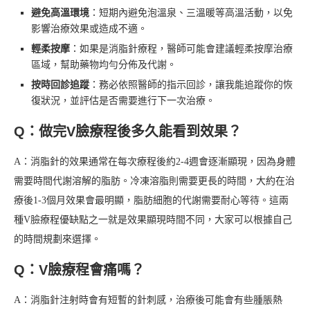
避免高溫環境
：短期內避免泡溫泉、三溫暖等高溫活動，以免
影響治療效果或造成不適。
輕柔按摩
：如果是消脂針療程，醫師可能會建議輕柔按摩治療
區域，幫助藥物均勻分佈及代謝。
按時回診追蹤
：務必依照醫師的指示回診，讓我能追蹤你的恢
復狀況，並評估是否需要進行下一次治療。
Q：做完V臉療程後多久能看到效果？
A：消脂針的效果通常在每次療程後約2-4週會逐漸顯現，因為身體
需要時間代謝溶解的脂肪。冷凍溶脂則需要更長的時間，大約在治
療後1-3個月效果會最明顯，脂肪細胞的代謝需要耐心等待。這兩
種V臉療程優缺點之一就是效果顯現時間不同，大家可以根據自己
的時間規劃來選擇。
Q：V臉療程會痛嗎？
A：消脂針注射時會有短暫的針刺感，治療後可能會有些腫脹熱