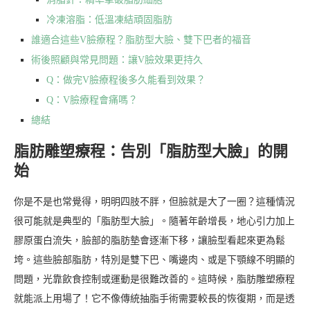
冷凍溶脂：低溫凍結頑固脂肪
誰適合這些V臉療程？脂肪型大臉、雙下巴者的福音
術後照顧與常見問題：讓V臉效果更持久
Q：做完V臉療程後多久能看到效果？
Q：V臉療程會痛嗎？
總結
脂肪雕塑療程：告別「脂肪型大臉」的開
始
你是不是也常覺得，明明四肢不胖，但臉就是大了一圈？這種情況
很可能就是典型的「脂肪型大臉」。隨著年齡增長，地心引力加上
膠原蛋白流失，臉部的脂肪墊會逐漸下移，讓臉型看起來更為鬆
垮。這些臉部脂肪，特別是雙下巴、嘴邊肉、或是下顎線不明顯的
問題，光靠飲食控制或運動是很難改善的。這時候，脂肪雕塑療程
就能派上用場了！它不像傳統抽脂手術需要較長的恢復期，而是透