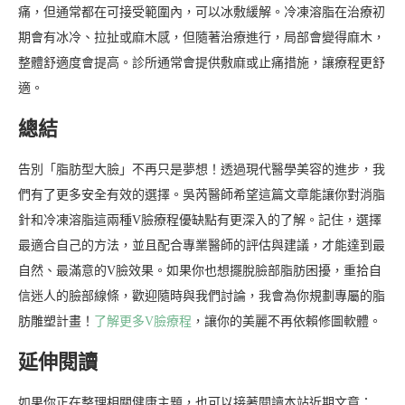
痛，但通常都在可接受範圍內，可以冰敷緩解。冷凍溶脂在治療初
期會有冰冷、拉扯或麻木感，但隨著治療進行，局部會變得麻木，
整體舒適度會提高。診所通常會提供敷麻或止痛措施，讓療程更舒
適。
總結
告別「脂肪型大臉」不再只是夢想！透過現代醫學美容的進步，我
們有了更多安全有效的選擇。吳芮醫師希望這篇文章能讓你對消脂
針和冷凍溶脂這兩種V臉療程優缺點有更深入的了解。記住，選擇
最適合自己的方法，並且配合專業醫師的評估與建議，才能達到最
自然、最滿意的V臉效果。如果你也想擺脫臉部脂肪困擾，重拾自
信迷人的臉部線條，歡迎隨時與我們討論，我會為你規劃專屬的脂
肪雕塑計畫！
了解更多V臉療程
，讓你的美麗不再依賴修圖軟體。
延伸閱讀
如果你正在整理相關健康主題，也可以接著閱讀本站近期文章：