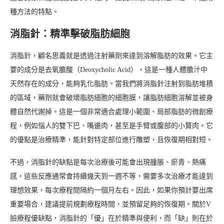
種方法的特點。
消脂針：精準擊破脂肪細胞
消脂針，顧名思義就是透過注射藥劑來達到溶解脂肪的效果。它主
要的成分是去氧膽酸（Deoxycholic Acid），這是一種人體膽汁中
天然存在的成分，能夠乳化脂肪。當我們將消脂針注射到脂肪堆積
的區域，藥劑就會破壞脂肪細胞的細胞膜，讓脂肪細胞溶解並被身
體自然代謝掉。這是一個非常適合處理小範圍、局部脂肪的微創療
程，例如惱人的雙下巴、嘴邊肉，甚至是手臂或腹部的小贅肉。它
的優點是治療精準，能針對特定部位進行雕塑，且恢復期相對短。
不過，消脂針的缺點是每次治療後可能會出現腫脹、瘀青、熱痛
感，這些反應通常會持續幾天到一週不等，需要多次治療才能達到
理想效果，每次療程間隔約一個月左右。因此，如果你預計要出席
重要場合，建議提前規劃療程時間，並預留足夠的恢復期。關於V
臉療程優缺點，消脂針的「優」在於精準與便利，而「缺」則在於