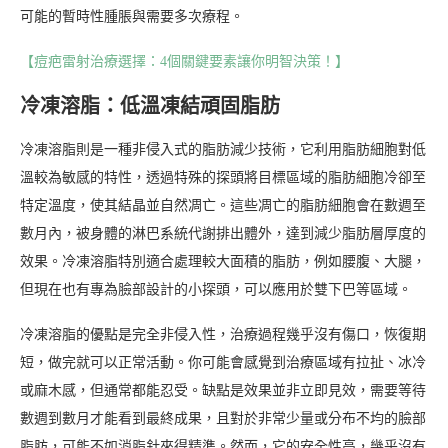
可能的暫時性腫脹與需要多次療程。
【痘疤雷射治療選擇：4個關鍵要素讓你明智決策！】
冷凍溶脂：低溫凍結頑固脂肪
冷凍溶脂則是一種非侵入式的脂肪減少技術，它利用脂肪細胞對低
溫較為敏感的特性，透過特殊的探頭將目標區域的脂肪細胞冷卻至
特定溫度，使其結晶並自然凋亡。這些凋亡的脂肪細胞會在數週至
數月內，被身體的淋巴系統代謝排出體外，達到減少脂肪層厚度的
效果。冷凍溶脂特別適合處理較大面積的脂肪，例如腰腹、大腿，
但現在也有專為臉部設計的小探頭，可以應用於雙下巴等區域。
冷凍溶脂的優點是完全非侵入性，治療過程幾乎沒有傷口，恢復期
短，做完就可以正常活動。你可能會感覺到治療區域有拉扯、冰冷
或麻木感，但通常都能忍受。缺點是效果並非立即見效，需要等待
數週到數月才能看到最終成果，且對於非常少量或分布不均的臉部
脂肪，可能不如消脂針來得精準。然而，它的安全性高，幾乎沒有