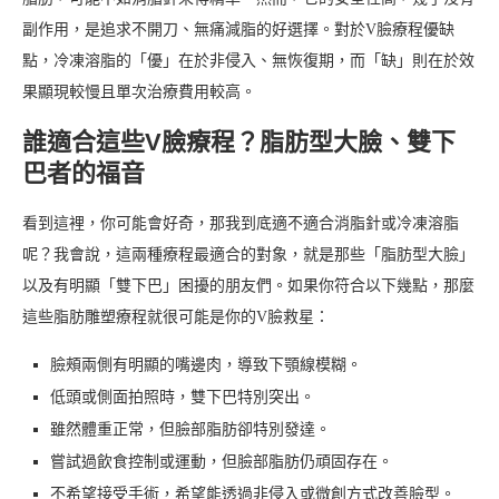
副作用，是追求不開刀、無痛減脂的好選擇。對於V臉療程優缺
點，冷凍溶脂的「優」在於非侵入、無恢復期，而「缺」則在於效
果顯現較慢且單次治療費用較高。
誰適合這些V臉療程？脂肪型大臉、雙下
巴者的福音
看到這裡，你可能會好奇，那我到底適不適合消脂針或冷凍溶脂
呢？我會說，這兩種療程最適合的對象，就是那些「脂肪型大臉」
以及有明顯「雙下巴」困擾的朋友們。如果你符合以下幾點，那麼
這些脂肪雕塑療程就很可能是你的V臉救星：
臉頰兩側有明顯的嘴邊肉，導致下顎線模糊。
低頭或側面拍照時，雙下巴特別突出。
雖然體重正常，但臉部脂肪卻特別發達。
嘗試過飲食控制或運動，但臉部脂肪仍頑固存在。
不希望接受手術，希望能透過非侵入或微創方式改善臉型。