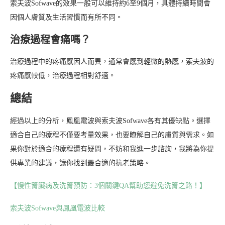
索夫波Sofwave的效果一般可以維持約6至9個月，具體持續時間會
因個人膚質及生活習慣而有所不同。
治療過程會痛嗎？
治療過程中的疼痛感因人而異，通常會感到輕微的熱感，索夫波的
疼痛感較低，治療過程相對舒適。
總結
經過以上的分析，鳳凰電波與索夫波Sofwave各有其優缺點。選擇
適合自己的療程不僅要考量效果，也要瞭解自己的膚質與需求。如
果你對於適合的療程還有疑問，不妨和我進一步諮詢，我將為你提
供專業的建議，讓你找到最合適的抗老策略。
【慢性腎臟病及洗腎預防：3個關鍵QA幫助您避免洗腎之路！】
索夫波Sofwave與鳳凰電波比較