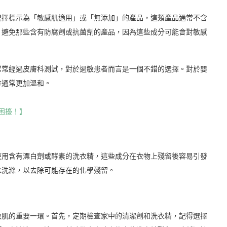
選擇標示為「敏感肌適用」或「無添加」的產品，這類產品通常不含
，避免那些含有防腐劑或抗菌劑的產品，因為這些成分可能會對敏感
常常經過皮膚科測試，對於過敏患者而言是一個不錯的選擇。對於嬰
方通常更加溫和。
困擾！】
使用含有漂白劑或酵素的洗衣精，這些成分在衣物上殘留後容易引發
水洗滌，以去除可能存在的化學殘留。
敏肌的重要一環。首先，定期檢查家中的清潔劑和洗衣精，記得選擇