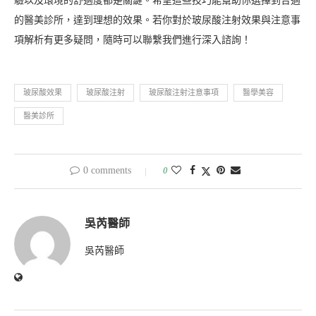
驗以及環境的舒適度都是關鍵。希望這些技巧能幫助你選擇到合適
的醫美診所，達到理想的效果。若你對於玻尿酸注射效果與注意事
項解析有更多疑問，隨時可以聯繫我們進行深入諮詢！
玻尿酸效果
玻尿酸注射
玻尿酸注射注意事項
醫學美容
醫美診所
0 comments
0
吳芮醫師
吳芮醫師