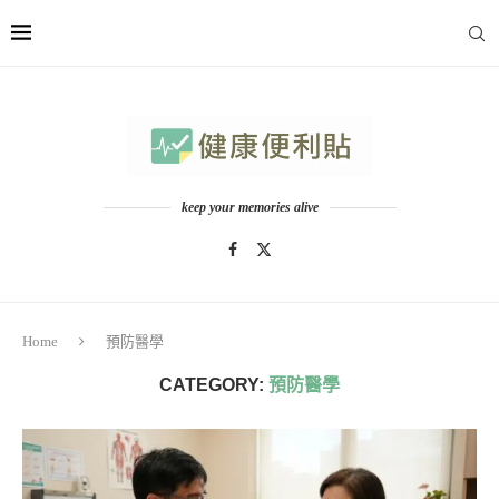
keep your memories alive
Home
預防醫學
CATEGORY:
預防醫學