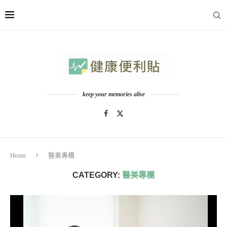
keep your memories alive
Home
醫美專欄
CATEGORY:
醫美專欄