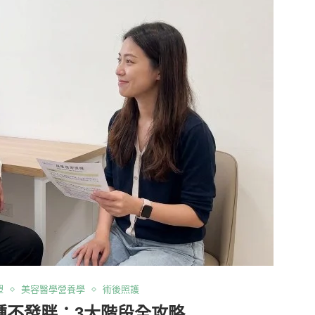
塑
美容醫學營養學
術後照護
腫不發胖：3大階段全攻略