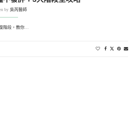
ten by
吳芮醫師
復階段，教你…