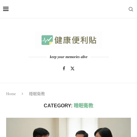
keep your memories alive
Home
睡眠衛教
CATEGORY:
睡眠衛教