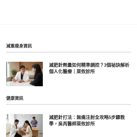
減重瘦身資訊
減肥針劑量如何精準調控？3個祕訣解析
個人化醫療｜萊攸診所
健康資訊
減肥針打法：無痛注射全攻略5步驟教
學，吳芮醫師萊攸診所