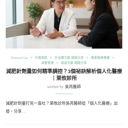
Featured Cat
光電美肌
外泌體文獻 網路分享
專業醫療專欄
減重管理
瘦身文獻 網路分享
減肥針劑量如何精準調控？3個祕訣解析個人化醫療
｜萊攸診所
written by
吳芮醫師
減肥針劑量打完一直吐？萊攸診所吳芮醫師從「個人化醫療」出
發，分享…