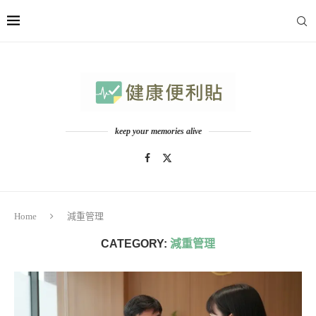
keep your memories alive
Home
減重管理
CATEGORY:
減重管理