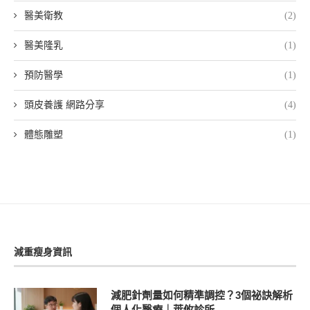
醫美衛教
(2)
醫美隆乳
(1)
預防醫學
(1)
頭皮養護 網路分享
(4)
體態雕塑
(1)
減重瘦身資訊
減肥針劑量如何精準調控？3個祕訣解析
個人化醫療｜萊攸診所