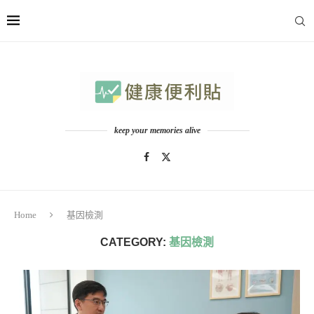
keep your memories alive
Home
基因檢測
CATEGORY:
基因檢測