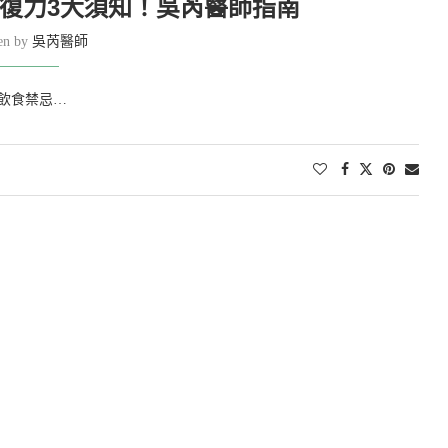
修復力3大須知！吳芮醫師指南
ten by
吳芮醫師
與飲食禁忌…