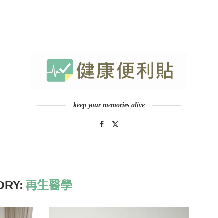
keep your memories alive
ORY:
再生醫學