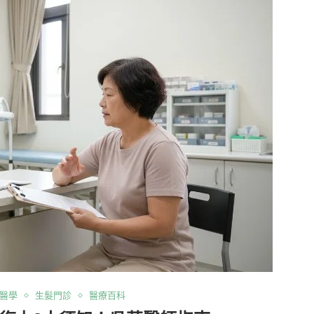
醫學
生髮門診
醫療百科