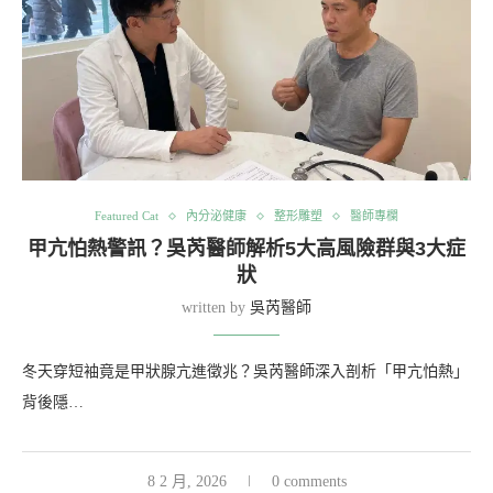
Featured Cat
內分泌健康
整形雕塑
醫師專欄
甲亢怕熱警訊？吳芮醫師解析5大高風險群與3大症
狀
written by
吳芮醫師
冬天穿短袖竟是甲狀腺亢進徵兆？吳芮醫師深入剖析「甲亢怕熱」
背後隱…
8 2 月, 2026
0 comments